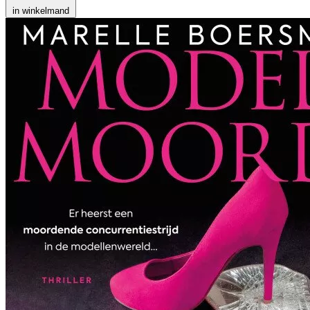
in winkelmand