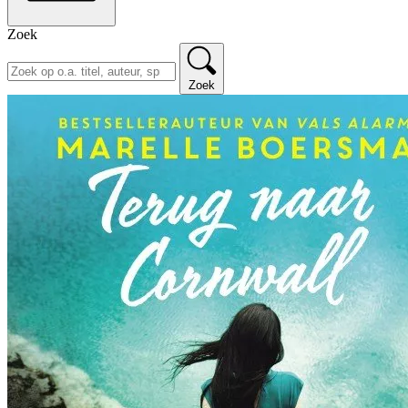
Zoek
Zoek