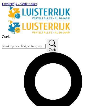
Luisterrijk - vertelt alles
Zoek
Zoek