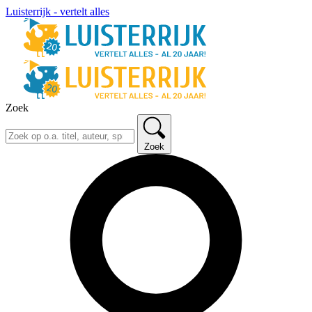
Luisterrijk - vertelt alles
Zoek
Zoek