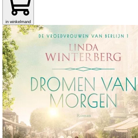
in winkelmand