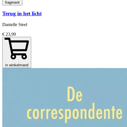
fragment
Terug in het licht
Danielle Steel
€ 23,99
in winkelmand