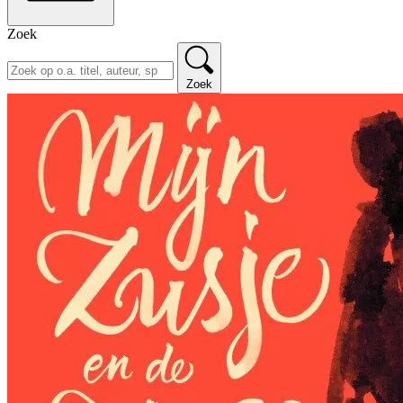
Zoek
Zoek