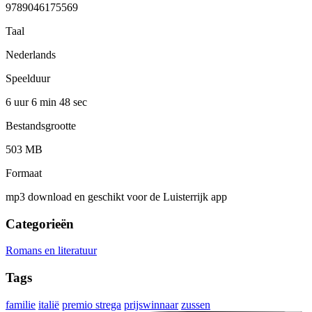
9789046175569
Taal
Nederlands
Speelduur
6 uur 6 min
48 sec
Bestandsgrootte
503 MB
Formaat
mp3 download en geschikt voor de Luisterrijk app
Categorieën
Romans en literatuur
Tags
familie
italië
premio strega
prijswinnaar
zussen