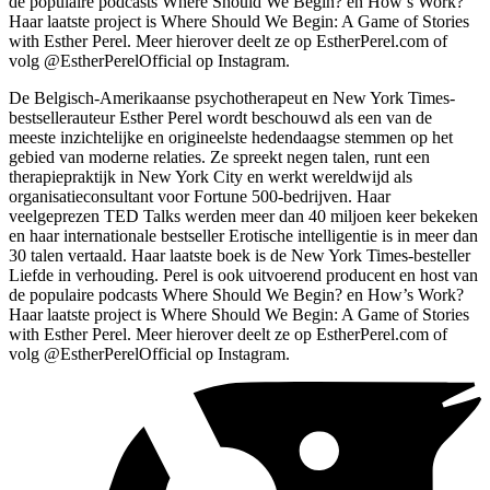
de populaire podcasts Where Should We Begin? en How’s Work?
Haar laatste project is Where Should We Begin: A Game of Stories
with Esther Perel. Meer hierover deelt ze op EstherPerel.com of
volg @EstherPerelOfficial op Instagram.
De Belgisch-Amerikaanse psychotherapeut en New York Times-
bestsellerauteur Esther Perel wordt beschouwd als een van de
meeste inzichtelijke en origineelste hedendaagse stemmen op het
gebied van moderne relaties. Ze spreekt negen talen, runt een
therapiepraktijk in New York City en werkt wereldwijd als
organisatieconsultant voor Fortune 500-bedrijven. Haar
veelgeprezen TED Talks werden meer dan 40 miljoen keer bekeken
en haar internationale bestseller Erotische intelligentie is in meer dan
30 talen vertaald. Haar laatste boek is de New York Times-besteller
Liefde in verhouding. Perel is ook uitvoerend producent en host van
de populaire podcasts Where Should We Begin? en How’s Work?
Haar laatste project is Where Should We Begin: A Game of Stories
with Esther Perel. Meer hierover deelt ze op EstherPerel.com of
volg @EstherPerelOfficial op Instagram.