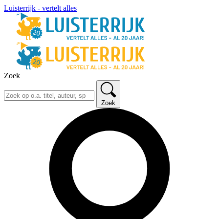
Luisterrijk - vertelt alles
Zoek
Zoek