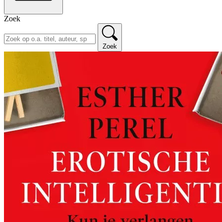
Zoek
Zoek