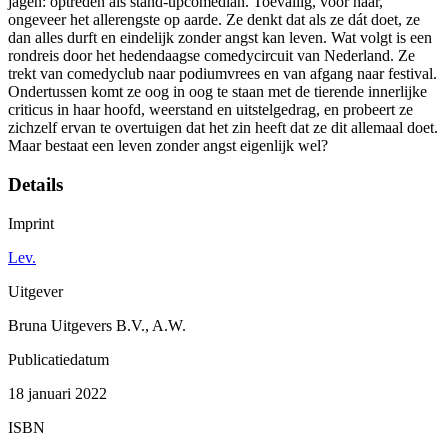
jagen: optreden als stand-upcomedian. Toevallig, voor haar,
ongeveer het allerengste op aarde. Ze denkt dat als ze dát doet, ze
dan alles durft en eindelijk zonder angst kan leven. Wat volgt is een
rondreis door het hedendaagse comedycircuit van Nederland. Ze
trekt van comedyclub naar podiumvrees en van afgang naar festival.
Ondertussen komt ze oog in oog te staan met de tierende innerlijke
criticus in haar hoofd, weerstand en uitstelgedrag, en probeert ze
zichzelf ervan te overtuigen dat het zin heeft dat ze dit allemaal doet.
Maar bestaat een leven zonder angst eigenlijk wel?
Details
Imprint
Lev.
Uitgever
Bruna Uitgevers B.V., A.W.
Publicatiedatum
18 januari 2022
ISBN