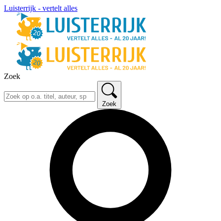
Luisterrijk - vertelt alles
Zoek
Zoek