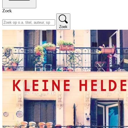
Zoek
Zoek