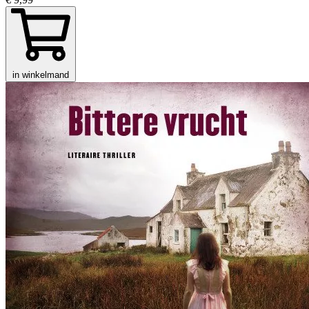
in winkelmand