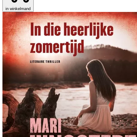
in winkelmand