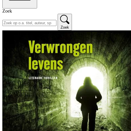
Zoek
Zoek