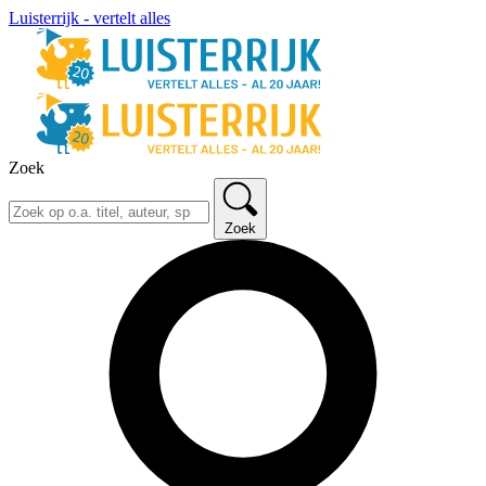
Luisterrijk - vertelt alles
Zoek
Zoek