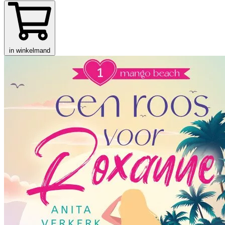
in winkelmand