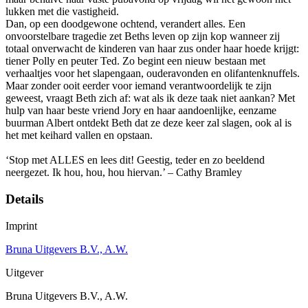
lukken met die vastigheid.
Dan, op een doodgewone ochtend, verandert alles. Een
onvoorstelbare tragedie zet Beths leven op zijn kop wanneer zij
totaal onverwacht de kinderen van haar zus onder haar hoede krijgt:
tiener Polly en peuter Ted. Zo begint een nieuw bestaan met
verhaaltjes voor het slapengaan, ouderavonden en olifantenknuffels.
Maar zonder ooit eerder voor iemand verantwoordelijk te zijn
geweest, vraagt Beth zich af: wat als ik deze taak niet aankan? Met
hulp van haar beste vriend Jory en haar aandoenlijke, eenzame
buurman Albert ontdekt Beth dat ze deze keer zal slagen, ook al is
het met keihard vallen en opstaan.
‘Stop met ALLES en lees dit! Geestig, teder en zo beeldend
neergezet. Ik hou, hou, hou hiervan.’ – Cathy Bramley
Details
Imprint
Bruna Uitgevers B.V., A.W.
Uitgever
Bruna Uitgevers B.V., A.W.