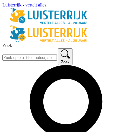
Luisterrijk - vertelt alles
Zoek
Zoek