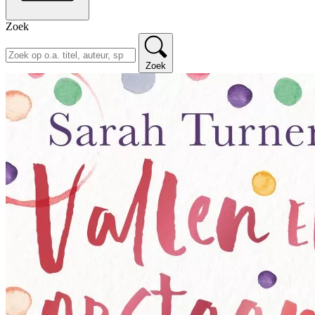
Zoek
Zoek