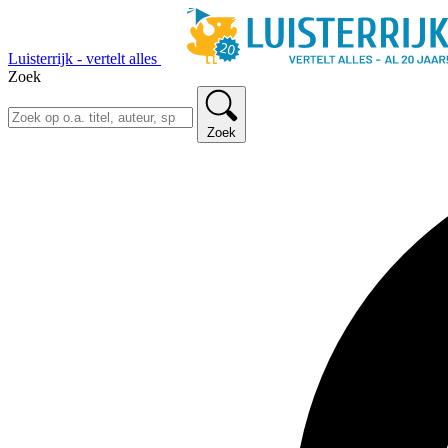
Luisterrijk - vertelt alles
Zoek
Zoek