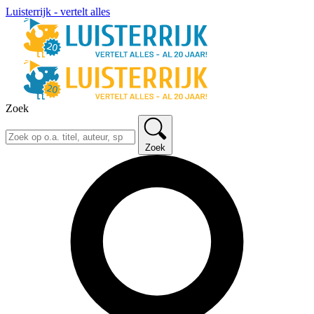
Luisterrijk - vertelt alles
Zoek
Zoek