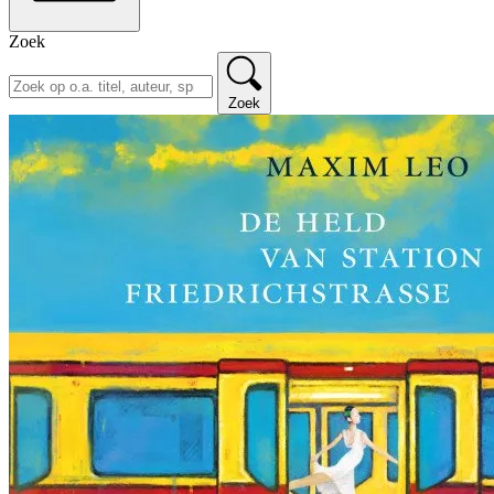
Zoek
Zoek