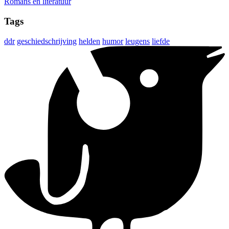
Romans en literatuur
Tags
ddr
geschiedschrijving
helden
humor
leugens
liefde