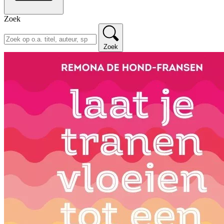
Zoek
Zoek