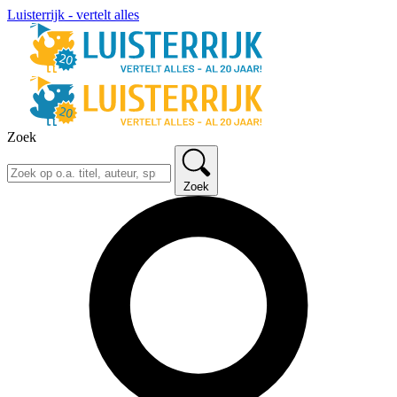
Luisterrijk - vertelt alles
Zoek
Zoek