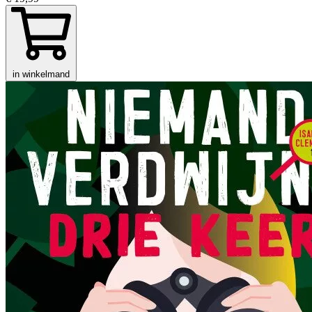
in winkelmand