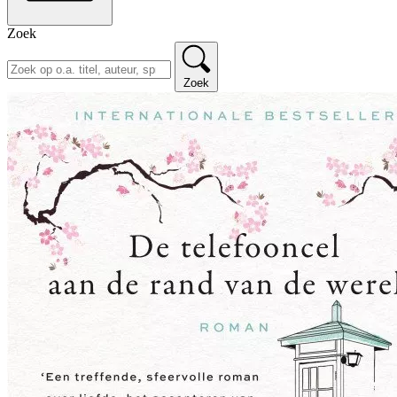
Zoek
Zoek