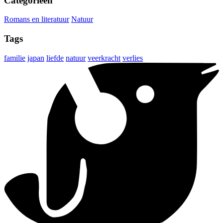
Categorieën
Romans en literatuur
Natuur
Tags
familie
japan
liefde
natuur
veerkracht
verlies