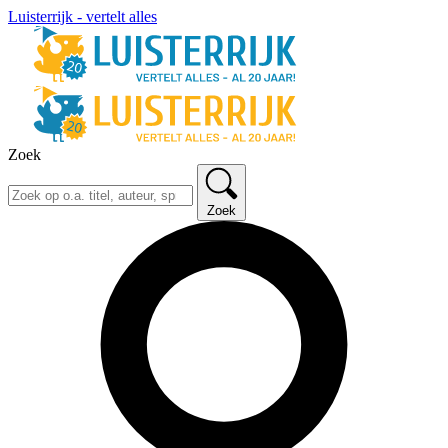
Luisterrijk - vertelt alles
Zoek
Zoek