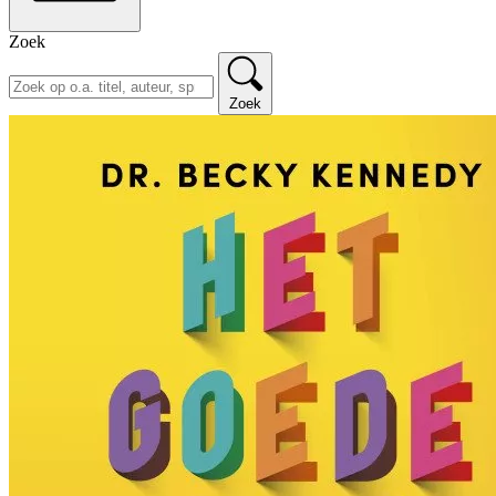
Zoek
Zoek