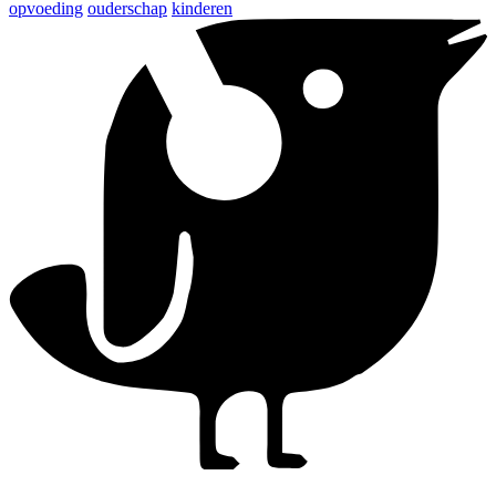
opvoeding
ouderschap
kinderen