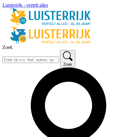
Luisterrijk - vertelt alles
Zoek
Zoek