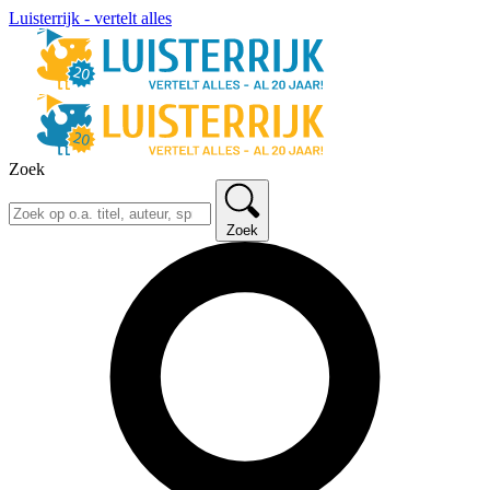
Luisterrijk - vertelt alles
Zoek
Zoek