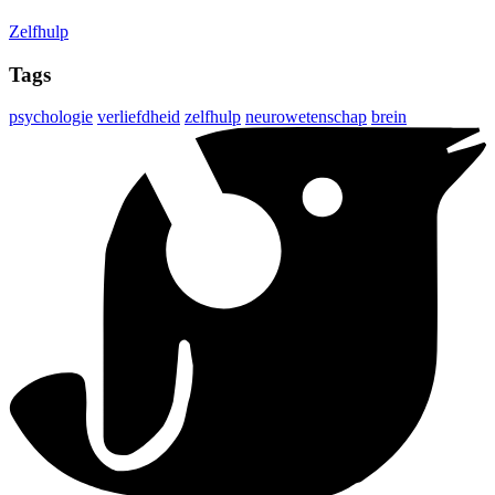
Zelfhulp
Tags
psychologie
verliefdheid
zelfhulp
neurowetenschap
brein