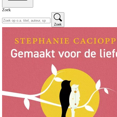
Zoek
Zoek