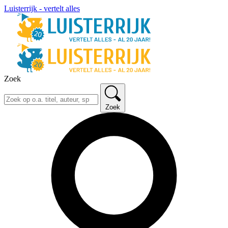
Luisterrijk - vertelt alles
Zoek
Zoek