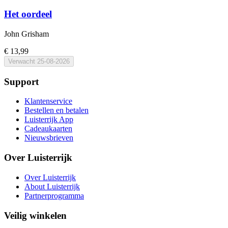
Het oordeel
John Grisham
€ 13,99
Verwacht
25-08-2026
Support
Klantenservice
Bestellen en betalen
Luisterrijk App
Cadeaukaarten
Nieuwsbrieven
Over Luisterrijk
Over Luisterrijk
About Luisterrijk
Partnerprogramma
Veilig winkelen