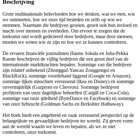
Beschrijving
Grote multinationals beïnvloeden hoe we denken, wat we eten, wie
we ontmoeten, hoe we onze tijd besteden en zelfs op wie we
stemmen. Naarmate die bedrijven groeien, groeit ook hun invloed en
macht over mensen en overheden. Om ervoor te zorgen dat de
toekomst niet wordt gedicteerd door bedrijven, maar door mensen,
moeten we weten wie ze zijn en hoe we ze kunnen controleren.
De ervaren financiële journalisten Hannu Sokala en Juha-Pekka
Raeste beschrijven de vijftig bedrijven die een groot deel van de
internationale marktkrachten bepalen. Sommige van die bedrijven
zijn relatief onbekend (Zhongguó Yancao Zonggongsi en
BlackRock), sommige voordehand liggend (Google en Amazon),
sommige lijken misschien verrassend (Ikea en Disney) en sommige
onvermijdelijk (Gazprom en Chevron). Sommige bedrijven
profiteren van onze dagelijkse behoeften (Cargill en Coca-Cola),
sommige van onze ijdelheid (ByteDance en Facebook) en sommige
van onze hebzucht (Goldman Sachs en Berkshire Hathaway).
Het boek biedt een uitgebreid en vaak verrassend perspectief op de
belangrijkste en gevaarlijkste bedrijven ter wereld. Zij geven vorm
aan de wereld waarin we leven en bepalen, als we ze niet
controleren, onze toekomst.