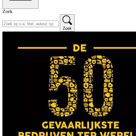
Zoek
Zoek