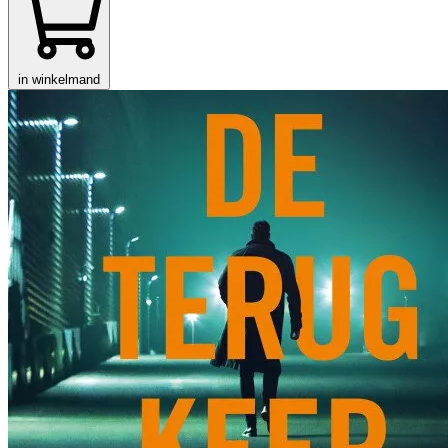
in winkelmand