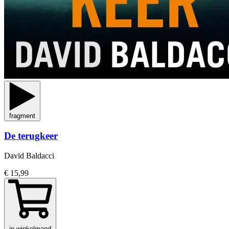
fragment
De terugkeer
David Baldacci
€ 15,99
in winkelmand