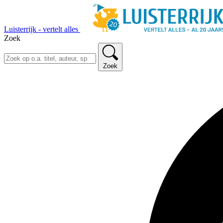
Luisterrijk - vertelt alles
Zoek
Zoek