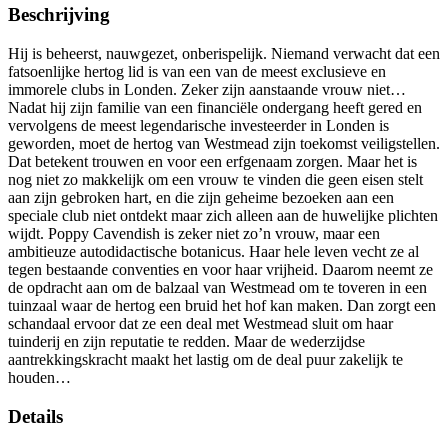
Beschrijving
Hij is beheerst, nauwgezet, onberispelijk. Niemand verwacht dat een
fatsoenlijke hertog lid is van een van de meest exclusieve en
immorele clubs in Londen. Zeker zijn aanstaande vrouw niet…
Nadat hij zijn familie van een financiële ondergang heeft gered en
vervolgens de meest legendarische investeerder in Londen is
geworden, moet de hertog van Westmead zijn toekomst veiligstellen.
Dat betekent trouwen en voor een erfgenaam zorgen. Maar het is
nog niet zo makkelijk om een vrouw te vinden die geen eisen stelt
aan zijn gebroken hart, en die zijn geheime bezoeken aan een
speciale club niet ontdekt maar zich alleen aan de huwelijke plichten
wijdt. Poppy Cavendish is zeker niet zo’n vrouw, maar een
ambitieuze autodidactische botanicus. Haar hele leven vecht ze al
tegen bestaande conventies en voor haar vrijheid. Daarom neemt ze
de opdracht aan om de balzaal van Westmead om te toveren in een
tuinzaal waar de hertog een bruid het hof kan maken. Dan zorgt een
schandaal ervoor dat ze een deal met Westmead sluit om haar
tuinderij en zijn reputatie te redden. Maar de wederzijdse
aantrekkingskracht maakt het lastig om de deal puur zakelijk te
houden…
Details