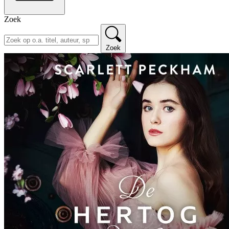
Zoek
Zoek