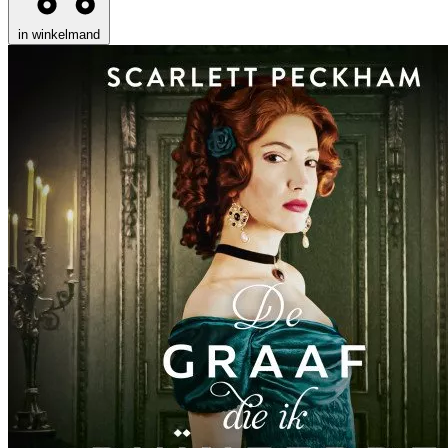
in winkelmand