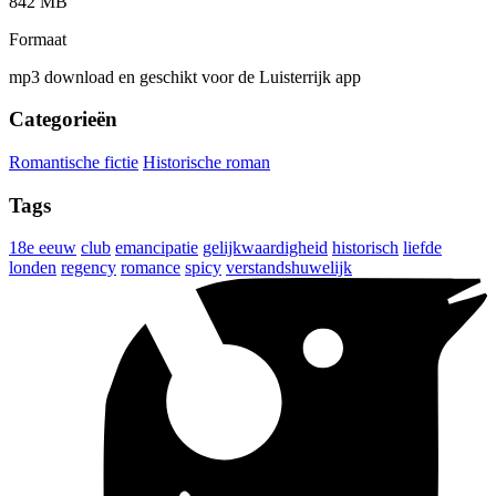
842 MB
Formaat
mp3 download en geschikt voor de Luisterrijk app
Categorieën
Romantische fictie
Historische roman
Tags
18e eeuw
club
emancipatie
gelijkwaardigheid
historisch
liefde
londen
regency
romance
spicy
verstandshuwelijk