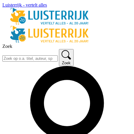
Luisterrijk - vertelt alles
Zoek
Zoek