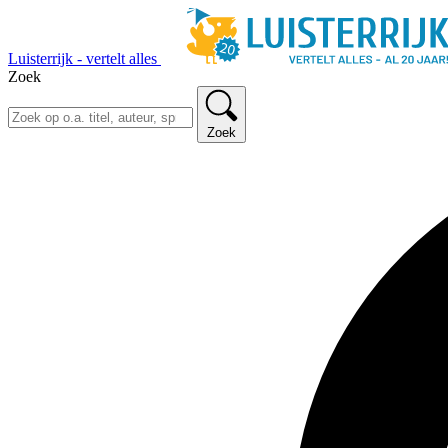
Luisterrijk - vertelt alles
Zoek
Zoek