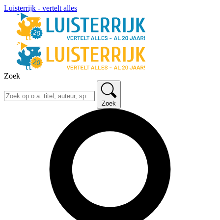
Luisterrijk - vertelt alles
Zoek
Zoek