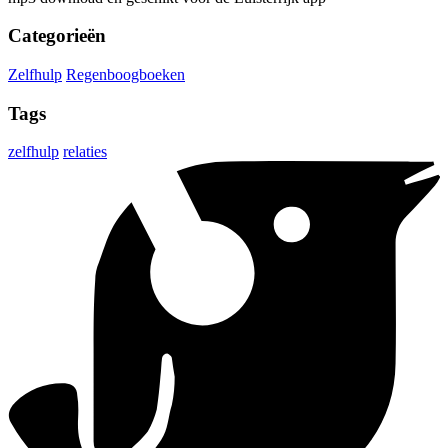
Categorieën
Zelfhulp
Regenboogboeken
Tags
zelfhulp
relaties