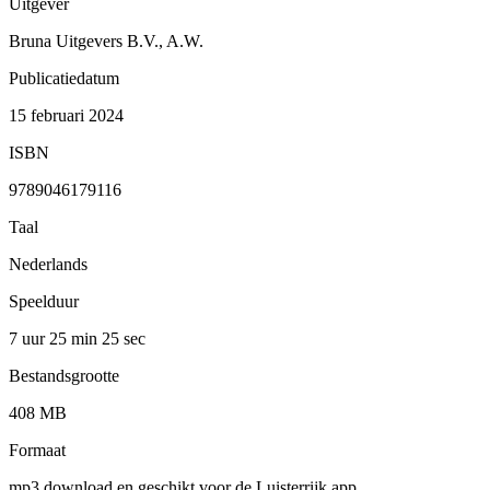
Uitgever
Bruna Uitgevers B.V., A.W.
Publicatiedatum
15 februari 2024
ISBN
9789046179116
Taal
Nederlands
Speelduur
7 uur 25 min
25 sec
Bestandsgrootte
408 MB
Formaat
mp3 download en geschikt voor de Luisterrijk app