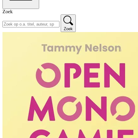
Zoek
Zoek