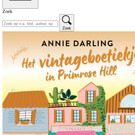
Zoek
Zoek