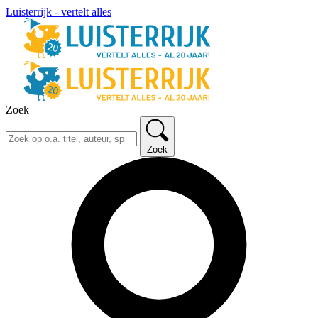
Luisterrijk - vertelt alles
Zoek
Zoek