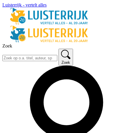
Luisterrijk - vertelt alles
Zoek
Zoek