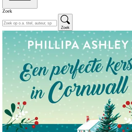
Zoek
Zoek