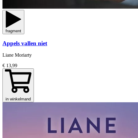
fragment
Appels vallen niet
Liane Moriarty
€ 13,99
in winkelmand