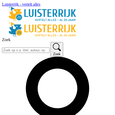
Luisterrijk - vertelt alles
Zoek
Zoek