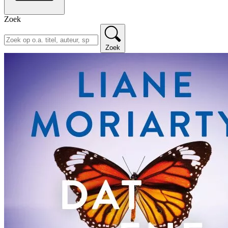
Zoek
Zoek