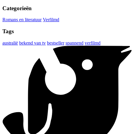
Categorieën
Romans en literatuur
Verfilmd
Tags
australië
bekend van tv
bestseller
spannend
verfilmd