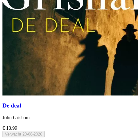
De deal
John Grisham
€ 13,99
Verwacht
20-08-2026