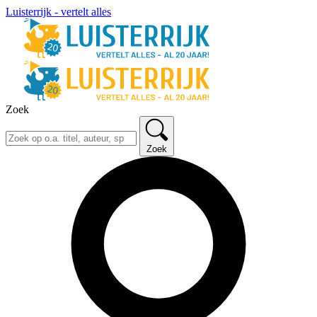
Luisterrijk - vertelt alles
Zoek
Zoek