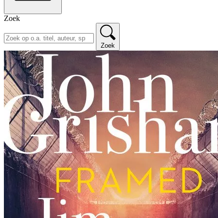
Zoek
Zoek