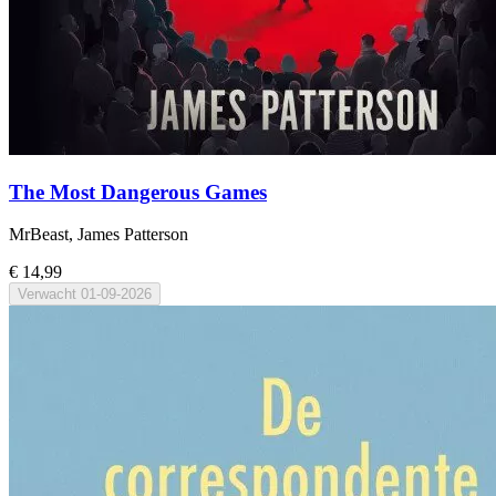
The Most Dangerous Games
MrBeast, James Patterson
€ 14,99
Verwacht
01-09-2026