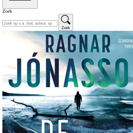
Zoek
Zoek