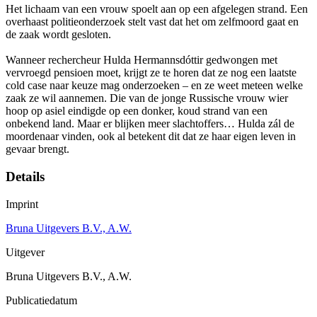
Het lichaam van een vrouw spoelt aan op een afgelegen strand. Een
overhaast politieonderzoek stelt vast dat het om zelfmoord gaat en
de zaak wordt gesloten.
Wanneer rechercheur Hulda Hermannsdóttir gedwongen met
vervroegd pensioen moet, krijgt ze te horen dat ze nog een laatste
cold case naar keuze mag onderzoeken – en ze weet meteen welke
zaak ze wil aannemen. Die van de jonge Russische vrouw wier
hoop op asiel eindigde op een donker, koud strand van een
onbekend land. Maar er blijken meer slachtoffers… Hulda zál de
moordenaar vinden, ook al betekent dit dat ze haar eigen leven in
gevaar brengt.
Details
Imprint
Bruna Uitgevers B.V., A.W.
Uitgever
Bruna Uitgevers B.V., A.W.
Publicatiedatum