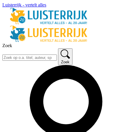
Luisterrijk - vertelt alles
Zoek
Zoek