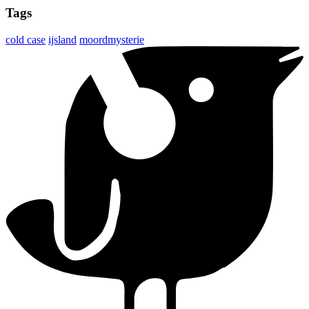
Tags
cold case
ijsland
moordmysterie