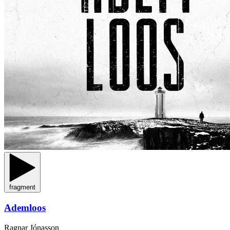
fragment
Ademloos
Ragnar Jónasson