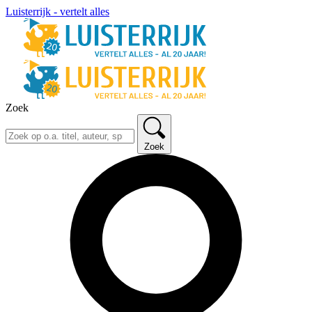
Luisterrijk - vertelt alles
Zoek
Zoek