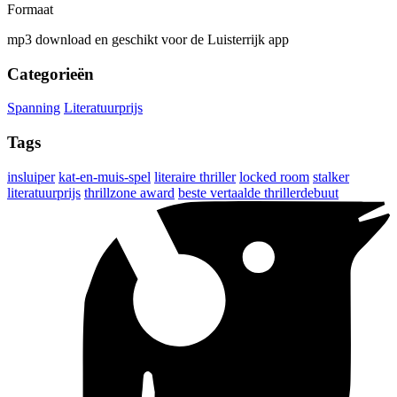
Formaat
mp3 download en geschikt voor de Luisterrijk app
Categorieën
Spanning
Literatuurprijs
Tags
insluiper
kat-en-muis-spel
literaire thriller
locked room
stalker
literatuurprijs
thrillzone award
beste vertaalde thrillerdebuut