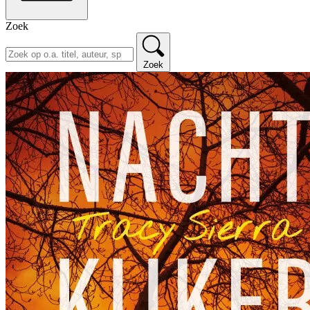
Zoek
Zoek