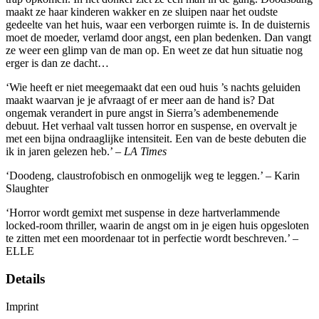
maakt ze haar kinderen wakker en ze sluipen naar het oudste
gedeelte van het huis, waar een verborgen ruimte is. In de duisternis
moet de moeder, verlamd door angst, een plan bedenken. Dan vangt
ze weer een glimp van de man op. En weet ze dat hun situatie nog
erger is dan ze dacht…
‘Wie heeft er niet meegemaakt dat een oud huis ’s nachts geluiden
maakt waarvan je je afvraagt of er meer aan de hand is? Dat
ongemak verandert in pure angst in Sierra’s adembenemende
debuut. Het verhaal valt tussen horror en suspense, en overvalt je
met een bijna ondraaglijke intensiteit. Een van de beste debuten die
ik in jaren gelezen heb.’ –
LA Times
‘Doodeng, claustrofobisch en onmogelijk weg te leggen.’ – Karin
Slaughter
‘Horror wordt gemixt met suspense in deze hartverlammende
locked-room thriller, waarin de angst om in je eigen huis opgesloten
te zitten met een moordenaar tot in perfectie wordt beschreven.’ –
ELLE
Details
Imprint