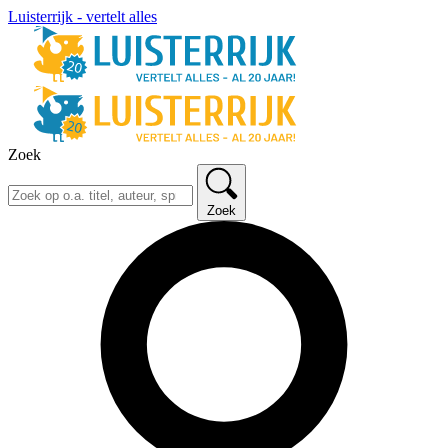
Luisterrijk - vertelt alles
Zoek
Zoek