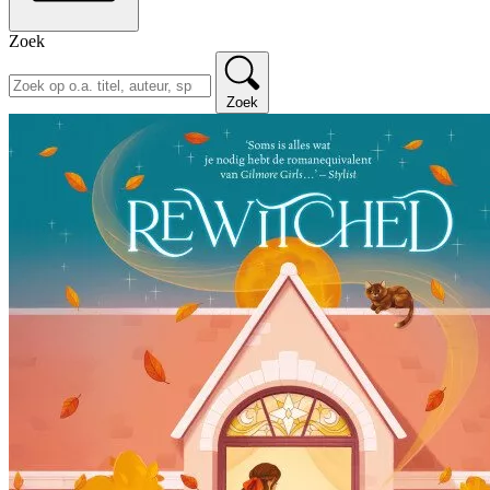
Zoek
Zoek