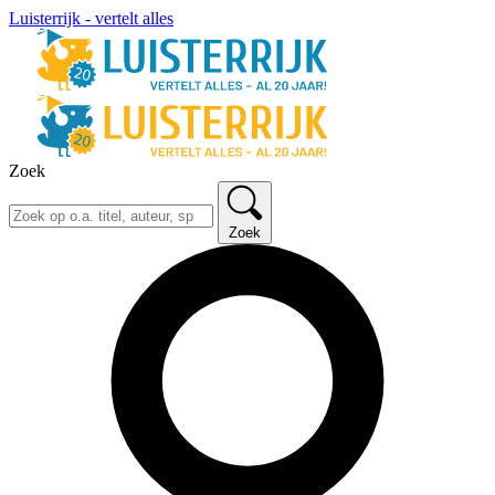
Luisterrijk - vertelt alles
Zoek
Zoek