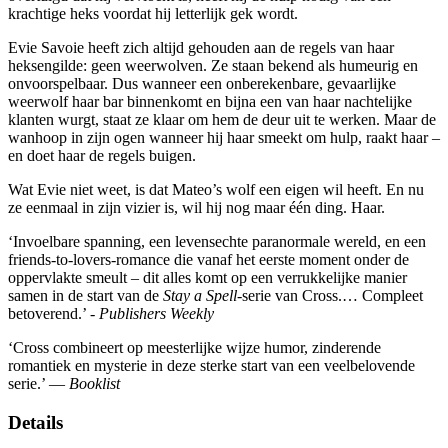
krachtige heks voordat hij letterlijk gek wordt.
Evie Savoie heeft zich altijd gehouden aan de regels van haar
heksengilde: geen weerwolven. Ze staan bekend als humeurig en
onvoorspelbaar. Dus wanneer een onberekenbare, gevaarlijke
weerwolf haar bar binnenkomt en bijna een van haar nachtelijke
klanten wurgt, staat ze klaar om hem de deur uit te werken. Maar de
wanhoop in zijn ogen wanneer hij haar smeekt om hulp, raakt haar –
en doet haar de regels buigen.
Wat Evie niet weet, is dat Mateo’s wolf een eigen wil heeft. En nu
ze eenmaal in zijn vizier is, wil hij nog maar één ding. Haar.
‘Invoelbare spanning, een levensechte paranormale wereld, en een
friends-to-lovers-romance die vanaf het eerste moment onder de
oppervlakte smeult – dit alles komt op een verrukkelijke manier
samen in de start van de
Stay a Spell
-serie van Cross.… Compleet
betoverend.’ -
Publishers Weekly
‘Cross combineert op meesterlijke wijze humor, zinderende
romantiek en mysterie in deze sterke start van een veelbelovende
serie.’ —
Booklist
Details