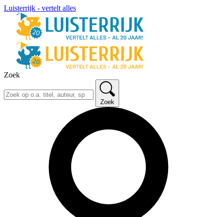
Luisterrijk - vertelt alles
Zoek
Zoek