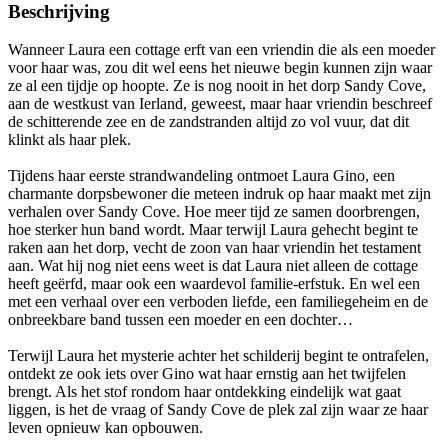
Beschrijving
Wanneer Laura een cottage erft van een vriendin die als een moeder
voor haar was, zou dit wel eens het nieuwe begin kunnen zijn waar
ze al een tijdje op hoopte. Ze is nog nooit in het dorp Sandy Cove,
aan de westkust van Ierland, geweest, maar haar vriendin beschreef
de schitterende zee en de zandstranden altijd zo vol vuur, dat dit
klinkt als haar plek.
Tijdens haar eerste strandwandeling ontmoet Laura Gino, een
charmante dorpsbewoner die meteen indruk op haar maakt met zijn
verhalen over Sandy Cove. Hoe meer tijd ze samen doorbrengen,
hoe sterker hun band wordt. Maar terwijl Laura gehecht begint te
raken aan het dorp, vecht de zoon van haar vriendin het testament
aan. Wat hij nog niet eens weet is dat Laura niet alleen de cottage
heeft geërfd, maar ook een waardevol familie-erfstuk. En wel een
met een verhaal over een verboden liefde, een familiegeheim en de
onbreekbare band tussen een moeder en een dochter…
Terwijl Laura het mysterie achter het schilderij begint te ontrafelen,
ontdekt ze ook iets over Gino wat haar ernstig aan het twijfelen
brengt. Als het stof rondom haar ontdekking eindelijk wat gaat
liggen, is het de vraag of Sandy Cove de plek zal zijn waar ze haar
leven opnieuw kan opbouwen.