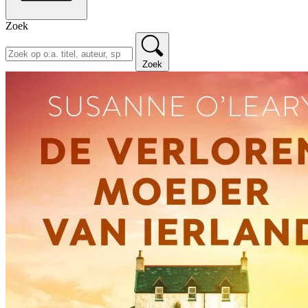
Zoek
Zoek