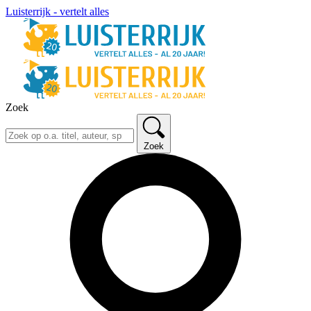
Luisterrijk - vertelt alles
Zoek
Zoek