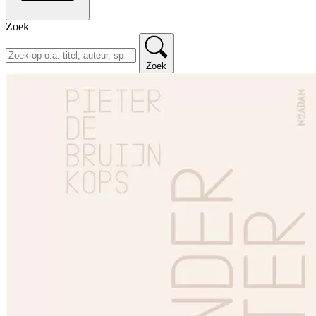
Zoek
Zoek