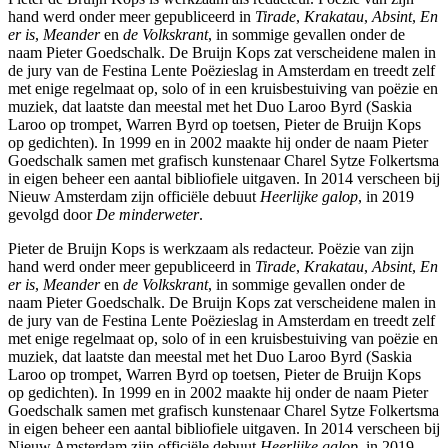
hand werd onder meer gepubliceerd in
Tirade
,
Krakatau
,
Absint
,
En
er is
,
Meander
en
de Volkskrant
, in sommige gevallen onder de
naam Pieter Goedschalk. De Bruijn Kops zat verscheidene malen in
de jury van de Festina Lente Poëzieslag in Amsterdam en treedt zelf
met enige regelmaat op, solo of in een kruisbestuiving van poëzie en
muziek, dat laatste dan meestal met het Duo Laroo Byrd (Saskia
Laroo op trompet, Warren Byrd op toetsen, Pieter de Bruijn Kops
op gedichten). In 1999 en in 2002 maakte hij onder de naam Pieter
Goedschalk samen met grafisch kunstenaar Charel Sytze Folkertsma
in eigen beheer een aantal bibliofiele uitgaven. In 2014 verscheen bij
Nieuw Amsterdam zijn officiële debuut
Heerlijke galop
, in 2019
gevolgd door
De minderweter
.
Pieter de Bruijn Kops is werkzaam als redacteur. Poëzie van zijn
hand werd onder meer gepubliceerd in
Tirade
,
Krakatau
,
Absint
,
En
er is
,
Meander
en
de Volkskrant
, in sommige gevallen onder de
naam Pieter Goedschalk. De Bruijn Kops zat verscheidene malen in
de jury van de Festina Lente Poëzieslag in Amsterdam en treedt zelf
met enige regelmaat op, solo of in een kruisbestuiving van poëzie en
muziek, dat laatste dan meestal met het Duo Laroo Byrd (Saskia
Laroo op trompet, Warren Byrd op toetsen, Pieter de Bruijn Kops
op gedichten). In 1999 en in 2002 maakte hij onder de naam Pieter
Goedschalk samen met grafisch kunstenaar Charel Sytze Folkertsma
in eigen beheer een aantal bibliofiele uitgaven. In 2014 verscheen bij
Nieuw Amsterdam zijn officiële debuut
Heerlijke galop
, in 2019