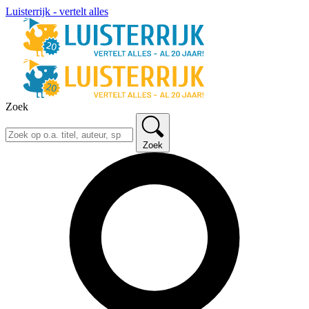
Luisterrijk - vertelt alles
Zoek
Zoek