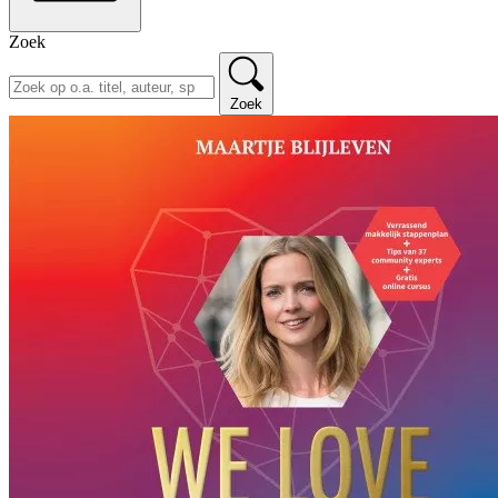
Zoek
Zoek