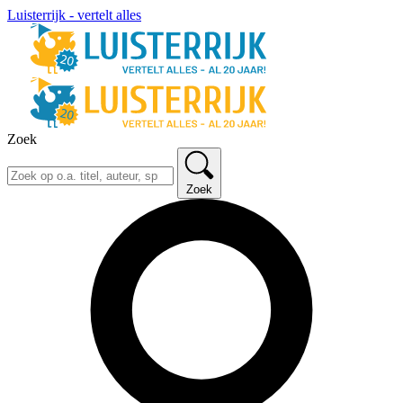
Luisterrijk - vertelt alles
Zoek
Zoek