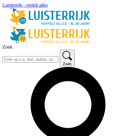
Luisterrijk - vertelt alles
Zoek
Zoek