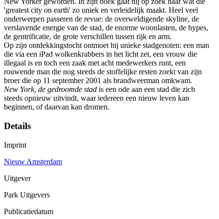
New Yorker geworden. In zijn boek gaat hij op zoek naar wat die
'greatest city on earth' zo uniek en verleidelijk maakt. Heel veel
onderwerpen passeren de revue: de overweldigende skyline, de
verslavende energie van de stad, de enorme woonlasten, de hypes,
de gentrificatie, de grote verschillen tussen rijk en arm.
Op zijn ontdekkingstocht ontmoet hij unieke stadgenoten: een man
die via een iPad wolkenkrabbers in het licht zet, een vrouw die
illegaal is en toch een zaak met acht medewerkers runt, een
rouwende man die nog steeds de stoffelijke resten zoekt van zijn
broer die op 11 september 2001 als brandweerman omkwam.
New York, de gedroomde stad
is een ode aan een stad die zich
steeds opnieuw uitvindt, waar iedereen een nieuw leven kan
beginnen, of daarvan kan dromen.
Details
Imprint
Nieuw Amsterdam
Uitgever
Park Uitgevers
Publicatiedatum