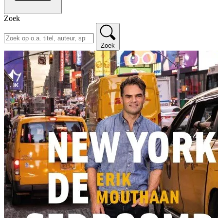
Zoek
Zoek