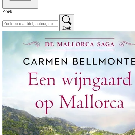
Zoek
Zoek