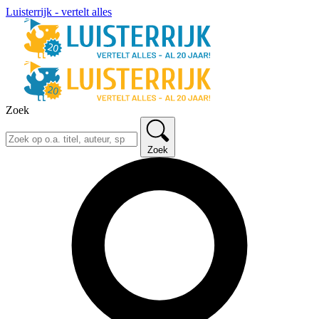
Luisterrijk - vertelt alles
Zoek
Zoek