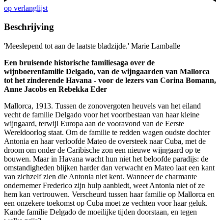
op verlanglijst
Beschrijving
'Meeslepend tot aan de laatste bladzijde.' Marie Lamballe
Een bruisende historische familiesaga over de
wijnboerenfamilie Delgado, van de wijngaarden van Mallorca
tot het zinderende Havana - voor de lezers van Corina Bomann,
Anne Jacobs en Rebekka Eder
Mallorca, 1913. Tussen de zonovergoten heuvels van het eiland
vecht de familie Delgado voor het voortbestaan van haar kleine
wijngaard, terwijl Europa aan de vooravond van de Eerste
Wereldoorlog staat. Om de familie te redden wagen oudste dochter
Antonia en haar verloofde Mateo de oversteek naar Cuba, met de
droom om onder de Caribische zon een nieuwe wijngaard op te
bouwen. Maar in Havana wacht hun niet het beloofde paradijs: de
omstandigheden blijken harder dan verwacht en Mateo laat een kant
van zichzelf zien die Antonia niet kent. Wanneer de charmante
ondernemer Frederico zijn hulp aanbiedt, weet Antonia niet of ze
hem kan vertrouwen. Verscheurd tussen haar familie op Mallorca en
een onzekere toekomst op Cuba moet ze vechten voor haar geluk.
Kande familie Delgado de moeilijke tijden doorstaan, en tegen