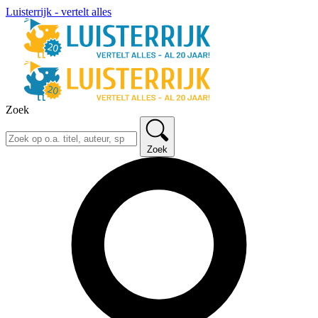
Luisterrijk - vertelt alles
Zoek
Zoek