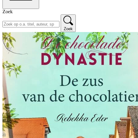
Zoek
Zoek