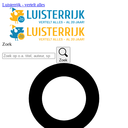
Luisterrijk - vertelt alles
Zoek
Zoek