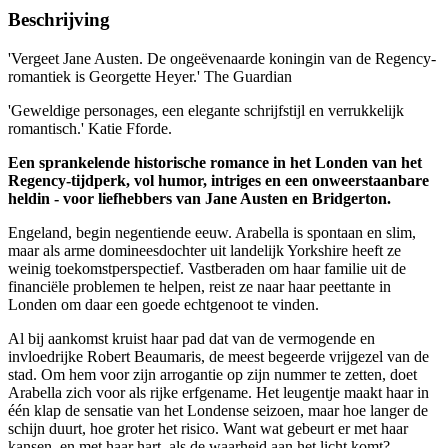
Beschrijving
'Vergeet Jane Austen. De ongeëvenaarde koningin van de Regency-
romantiek is Georgette Heyer.' The Guardian
'Geweldige personages, een elegante schrijfstijl en verrukkelijk
romantisch.' Katie Fforde.
Een sprankelende historische romance in het Londen van het
Regency-tijdperk, vol humor, intriges en een onweerstaanbare
heldin - voor liefhebbers van Jane Austen en Bridgerton.
Engeland, begin negentiende eeuw. Arabella is spontaan en slim,
maar als arme domineesdochter uit landelijk Yorkshire heeft ze
weinig toekomstperspectief. Vastberaden om haar familie uit de
financiële problemen te helpen, reist ze naar haar peettante in
Londen om daar een goede echtgenoot te vinden.
Al bij aankomst kruist haar pad dat van de vermogende en
invloedrijke Robert Beaumaris, de meest begeerde vrijgezel van de
stad. Om hem voor zijn arrogantie op zijn nummer te zetten, doet
Arabella zich voor als rijke erfgename. Het leugentje maakt haar in
één klap de sensatie van het Londense seizoen, maar hoe langer de
schijn duurt, hoe groter het risico. Want wat gebeurt er met haar
kansen, en met haar hart, als de waarheid aan het licht komt?