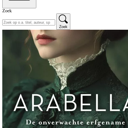
Zoek
Zoek