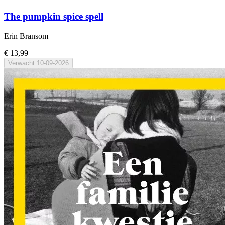
The pumpkin spice spell
Erin Bransom
€ 13,99
Verwacht
10-09-2026