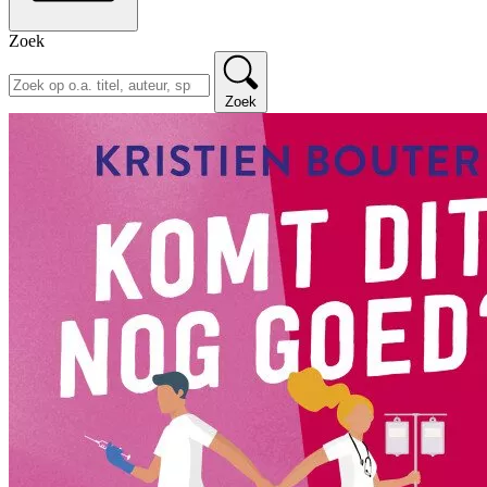
Zoek
Zoek