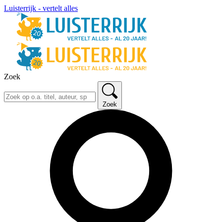
Luisterrijk - vertelt alles
Zoek
Zoek