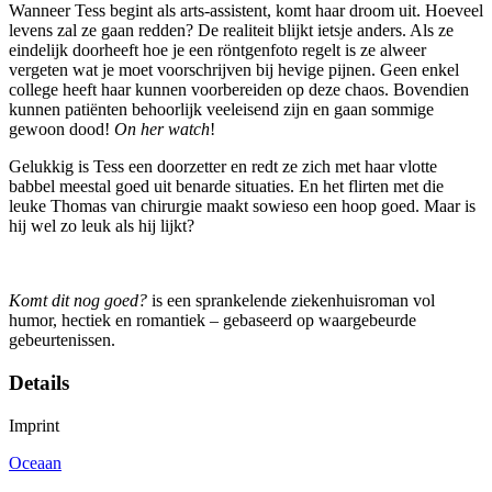
Wanneer Tess begint als arts-assistent, komt haar droom uit. Hoeveel
levens zal ze gaan redden? De realiteit blijkt ietsje anders. Als ze
eindelijk doorheeft hoe je een röntgenfoto regelt is ze alweer
vergeten wat je moet voorschrijven bij hevige pijnen. Geen enkel
college heeft haar kunnen voorbereiden op deze chaos. Bovendien
kunnen patiënten behoorlijk veeleisend zijn en gaan sommige
gewoon dood!
On her
watch
!
Gelukkig is Tess een doorzetter en redt ze zich met haar vlotte
babbel meestal goed uit benarde situaties. En het flirten met die
leuke Thomas van chirurgie maakt sowieso een hoop goed. Maar is
hij wel zo leuk als hij lijkt?
Komt dit nog goed?
is een sprankelende ziekenhuisroman vol
humor, hectiek en romantiek – gebaseerd op waargebeurde
gebeurtenissen.
Details
Imprint
Oceaan