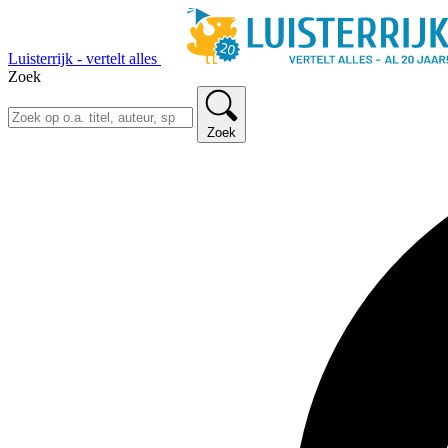
Luisterrijk - vertelt alles
Zoek
Zoek