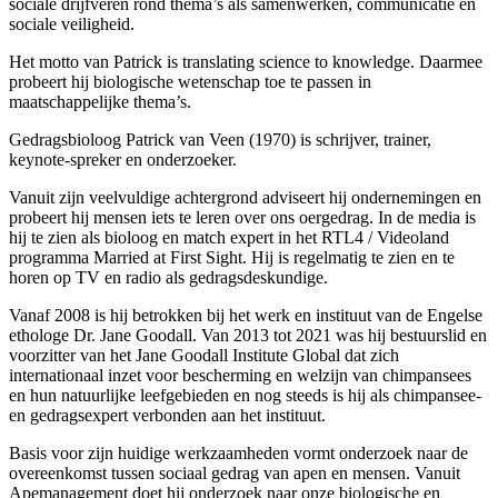
sociale drijfveren rond thema’s als samenwerken, communicatie en
sociale veiligheid.
Het motto van Patrick is translating science to knowledge. Daarmee
probeert hij biologische wetenschap toe te passen in
maatschappelijke thema’s.
Gedragsbioloog Patrick van Veen (1970) is schrijver, trainer,
keynote-spreker en onderzoeker.
Vanuit zijn veelvuldige achtergrond adviseert hij ondernemingen en
probeert hij mensen iets te leren over ons oergedrag. In de media is
hij te zien als bioloog en match expert in het RTL4 / Videoland
programma Married at First Sight. Hij is regelmatig te zien en te
horen op TV en radio als gedragsdeskundige.
Vanaf 2008 is hij betrokken bij het werk en instituut van de Engelse
ethologe Dr. Jane Goodall. Van 2013 tot 2021 was hij bestuurslid en
voorzitter van het Jane Goodall Institute Global dat zich
internationaal inzet voor bescherming en welzijn van chimpansees
en hun natuurlijke leefgebieden en nog steeds is hij als chimpansee-
en gedragsexpert verbonden aan het instituut.
Basis voor zijn huidige werkzaamheden vormt onderzoek naar de
overeenkomst tussen sociaal gedrag van apen en mensen. Vanuit
Apemanagement doet hij onderzoek naar onze biologische en