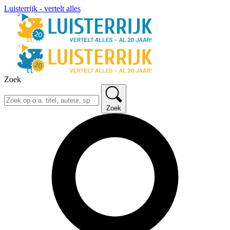
Luisterrijk - vertelt alles
Zoek
Zoek