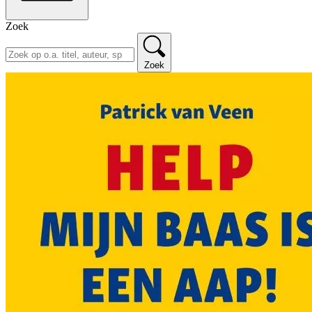
Zoek
Zoek