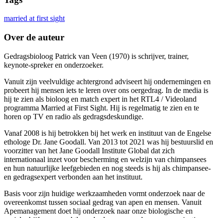
married at first sight
Over de auteur
Gedragsbioloog Patrick van Veen (1970) is schrijver, trainer,
keynote-spreker en onderzoeker.
Vanuit zijn veelvuldige achtergrond adviseert hij ondernemingen en
probeert hij mensen iets te leren over ons oergedrag. In de media is
hij te zien als bioloog en match expert in het RTL4 / Videoland
programma Married at First Sight. Hij is regelmatig te zien en te
horen op TV en radio als gedragsdeskundige.
Vanaf 2008 is hij betrokken bij het werk en instituut van de Engelse
ethologe Dr. Jane Goodall. Van 2013 tot 2021 was hij bestuurslid en
voorzitter van het Jane Goodall Institute Global dat zich
internationaal inzet voor bescherming en welzijn van chimpansees
en hun natuurlijke leefgebieden en nog steeds is hij als chimpansee-
en gedragsexpert verbonden aan het instituut.
Basis voor zijn huidige werkzaamheden vormt onderzoek naar de
overeenkomst tussen sociaal gedrag van apen en mensen. Vanuit
Apemanagement doet hij onderzoek naar onze biologische en