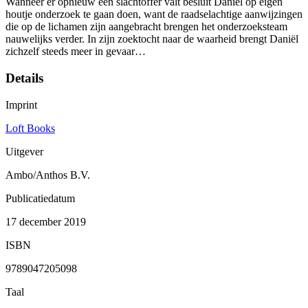
Wanneer er opnieuw een slachtoffer valt besluit Daniel op eigen
houtje onderzoek te gaan doen, want de raadselachtige aanwijzingen
die op de lichamen zijn aangebracht brengen het onderzoeksteam
nauwelijks verder. In zijn zoektocht naar de waarheid brengt Daniël
zichzelf steeds meer in gevaar…
Details
Imprint
Loft Books
Uitgever
Ambo/Anthos B.V.
Publicatiedatum
17 december 2019
ISBN
9789047205098
Taal