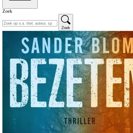
Zoek
Zoek