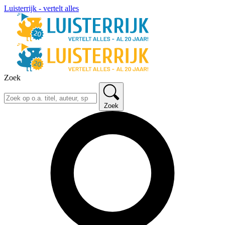
Luisterrijk - vertelt alles
Zoek
Zoek