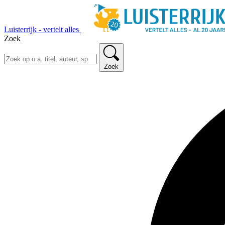
Luisterrijk - vertelt alles
Zoek
Zoek