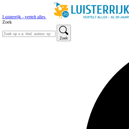
Luisterrijk - vertelt alles
Zoek
Zoek