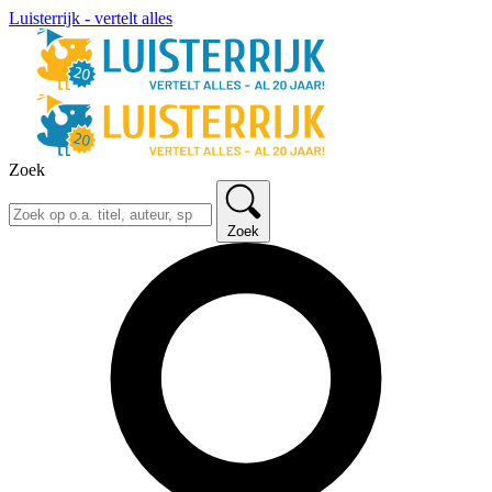
Luisterrijk - vertelt alles
Zoek
Zoek