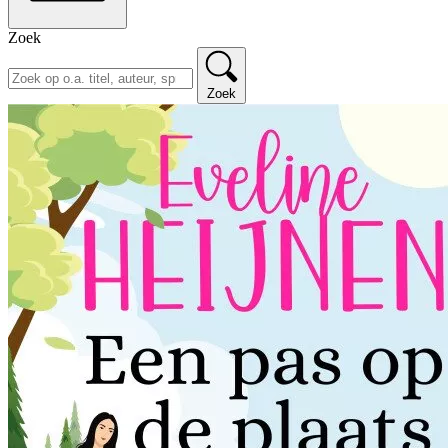
Zoek
Zoek