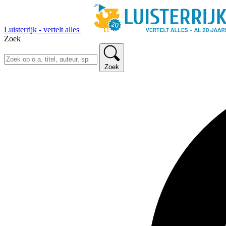
Luisterrijk - vertelt alles
Zoek
Zoek