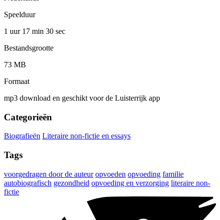
Speelduur
1 uur 17 min
30 sec
Bestandsgrootte
73 MB
Formaat
mp3 download en geschikt voor de Luisterrijk app
Categorieën
Biografieën
Literaire non-fictie en essays
Tags
voorgedragen door de auteur
opvoeden
opvoeding
familie
autobiografisch
gezondheid
opvoeding en verzorging
literaire non-
fictie