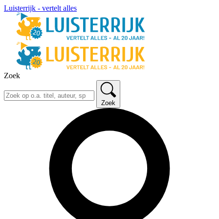
Luisterrijk - vertelt alles
Zoek
Zoek