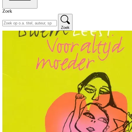
Zoek
Zoek