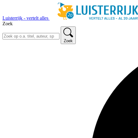
Luisterrijk - vertelt alles
Zoek
Zoek