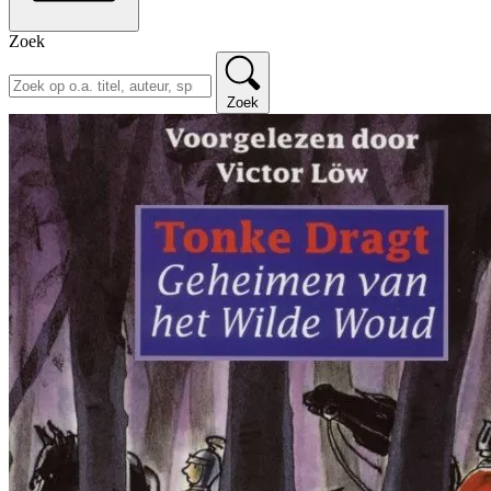
Zoek
Zoek