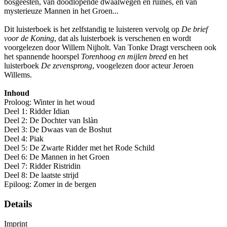
bosgeesten, van doodlopende dwaalwegen en ruïnes, en van
mysterieuze Mannen in het Groen...
Dit luisterboek is het zelfstandig te luisteren vervolg op
De brief
voor de Koning
, dat als luisterboek is verschenen en wordt
voorgelezen door Willem Nijholt. Van Tonke Dragt verscheen ook
het spannende hoorspel
Torenhoog en mijlen breed
en het
luisterboek
De zevensprong
, voogelezen door acteur Jeroen
Willems.
Inhoud
Proloog: Winter in het woud
Deel 1: Ridder Idian
Deel 2: De Dochter van Islàn
Deel 3: De Dwaas van de Boshut
Deel 4: Piak
Deel 5: De Zwarte Ridder met het Rode Schild
Deel 6: De Mannen in het Groen
Deel 7: Ridder Ristridin
Deel 8: De laatste strijd
Epiloog: Zomer in de bergen
Details
Imprint