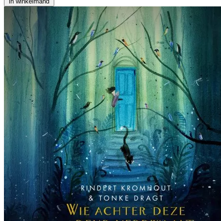
in winkelmand