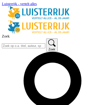
Luisterrijk - vertelt alles
Zoek
Zoek