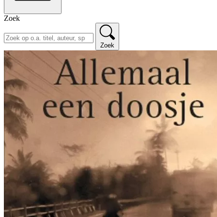
Zoek
Zoek