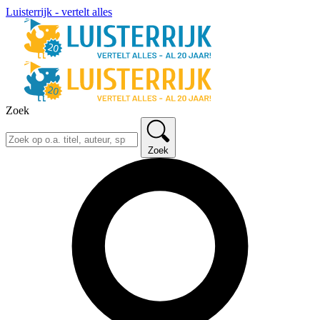
Luisterrijk - vertelt alles
Zoek
Zoek