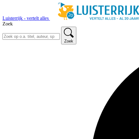
Luisterrijk - vertelt alles
Zoek
Zoek