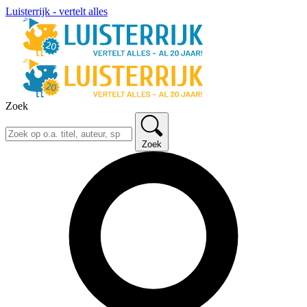
Luisterrijk - vertelt alles
Zoek
Zoek