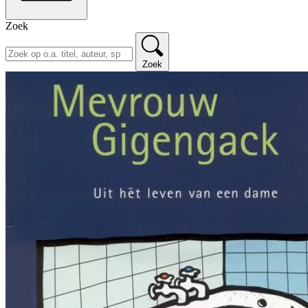
Zoek
Zoek