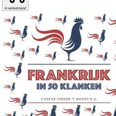
in winkelmand