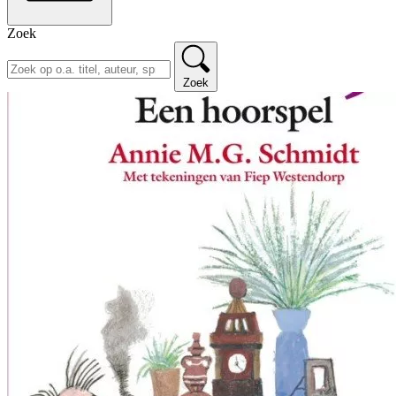
Zoek
Zoek