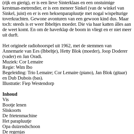
(rijk en gierig), er is een lieve Sinterklaas en een onstuimige
kerstman-metrendier, er is een meneer Sinkel (van de winkel van
Sinkel, juist) en er is een heksenparapluutje met nogal wispelturige
toverkrachten. Gewone avonturen van een gewoon kind dus. Maar
toch: steeds is er weer Ibbeltjes moeder. Die via haar katten álles aan
de weet komt. En om de haverklap de boom in vliegt en er niet meer
uit durft.
Het originele radiohoorspel uit 1962, met de stemmen van
Annemarie van Ees (Ibbeltje), Hetty Blok (moeder), Joop Doderer
(vader) en Jan Oradi.
Muziek: Cor Lemaire
Regie: Wim Ibo
Begeleiding: Trio Lemaire; Cor Lemaire (piano), Jan Blok (gitaar)
en Dub Dubois (bas).
Illustratie: Fiep Westendorp
Inhoud
Vis
Bootje lenen
Sliskoorts
De frietenmachine
Het parapluutje
Opa duizendschoon
De regenjas