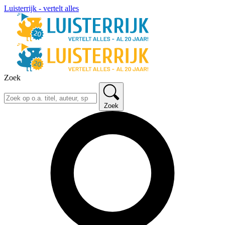
Luisterrijk - vertelt alles
Zoek
Zoek