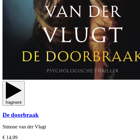
fragment
De doorbraak
Simone van der Vlugt
€ 14,99