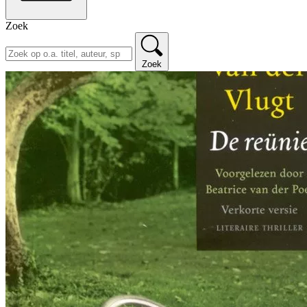
Zoek
Zoek