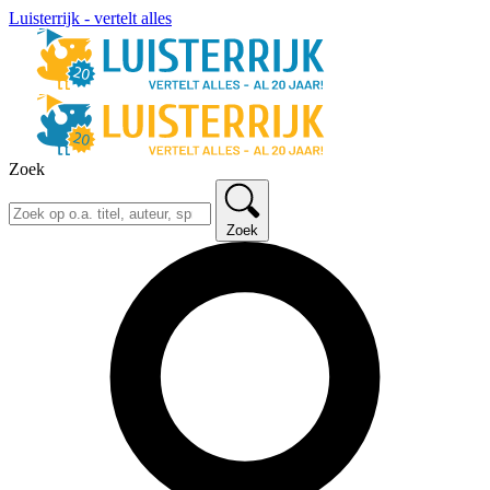
Luisterrijk - vertelt alles
Zoek
Zoek