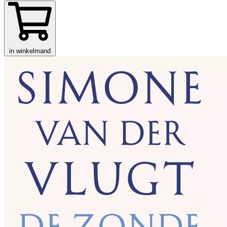
in winkelmand